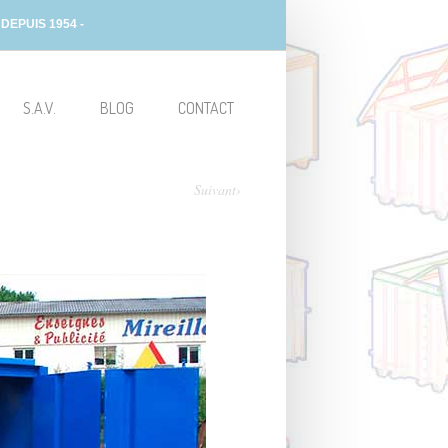
EPUIS 1954 -
S.A.V.
BLOG
CONTACT
Suivant›