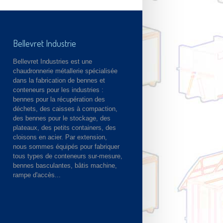
Bellevret Industrie
Bellevret Industries est une
chaudronnerie métallerie spécialisée
dans la fabrication de bennes et
conteneurs pour les industries :
bennes pour la récupération des
déchets, des caisses à compaction,
des bennes pour le stockage, des
plateaux, des petits containers, des
cloisons en acier. Par extension,
nous sommes équipés pour fabriquer
tous types de conteneurs sur-mesure,
bennes basculantes, bâtis machine,
rampe d'accès...