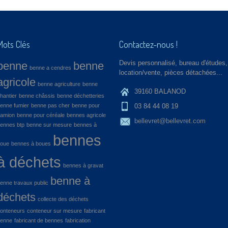
Mots Clés
Contactez-nous !
Devis personnalisé, bureau d'études,
benne
benne
benne a cendres
location/vente, pièces détachées...
agricole
benne agriculture
benne
39160 BALANOD
hantier
benne châssis
benne déchetteries
enne fumier
benne pas cher
benne pour
03 84 44 08 19
amion
benne pour céréale
bennes agricole
bellevret@bellevret.com
ennes btp
benne sur mesure
bennes à
bennes
oue
bennes à boues
à déchets
bennes à gravat
benne à
enne travaux public
déchets
collecte des déchets
onteneurs
conteneur sur mesure
fabricant
enne
fabricant de bennes
fabrication