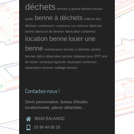
déchets
bennes à gravat
benne travaux
benne à déchets
public
collecte des
déchets
conteneurs
conteneur sur mesure
fabricant
benne
fabricant de bennes
fabrication conteneur
location benne
louer une
benne
maintenance bennes à déchets
photos
bennes
pièce détachées bennes
plateaux pour BTP
prix
de l'acier
remorque agricole
réparation conteneur
réparations bennes
sablage bennes
Contactez-nous !
Devis personnalisé, bureau d'études,
location/vente, pièces détachées...
39160 BALANOD
03 84 44 08 19