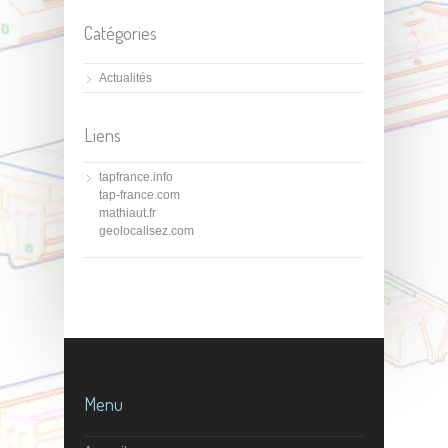
Catégories
Actualités
Liens
tapfrance.info
tap-france.com
mathiaut.fr
geolocalisez.com
Menu