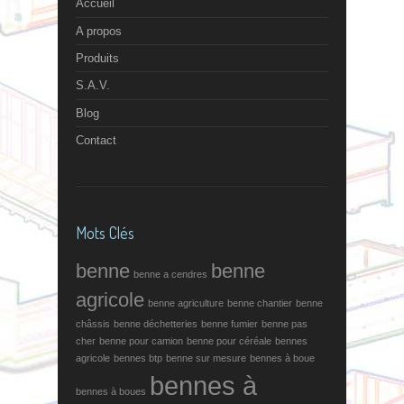
Accueil
A propos
Produits
S.A.V.
Blog
Contact
Mots Clés
benne
benne
benne a cendres
agricole
benne agriculture
benne chantier
benne
châssis
benne déchetteries
benne fumier
benne pas
cher
benne pour camion
benne pour céréale
bennes
agricole
bennes btp
benne sur mesure
bennes à boue
bennes à
bennes à boues