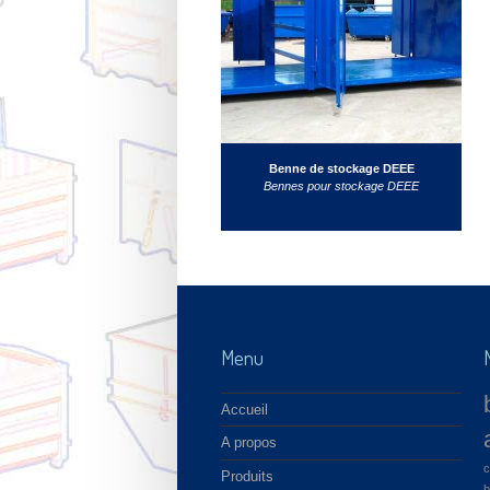
Benne de stockage DEEE
Bennes pour stockage DEEE
Menu
Accueil
A propos
c
Produits
b