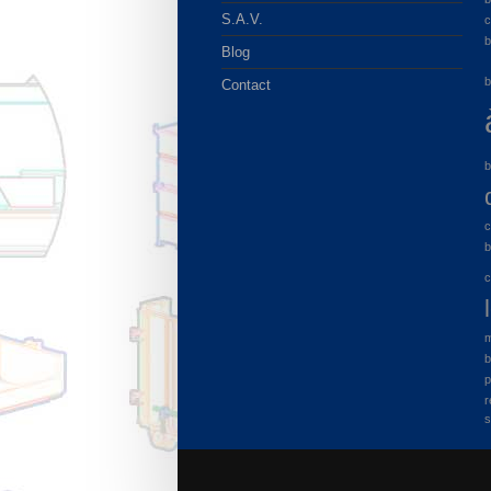
S.A.V.
c
b
Blog
b
Contact
b
c
b
c
m
b
p
r
s