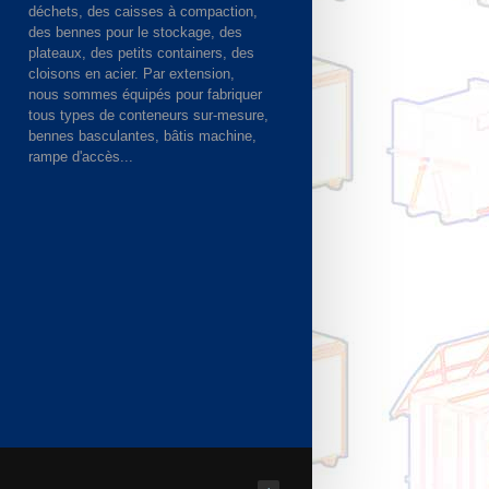
déchets, des caisses à compaction,
des bennes pour le stockage, des
plateaux, des petits containers, des
cloisons en acier. Par extension,
nous sommes équipés pour fabriquer
tous types de conteneurs sur-mesure,
bennes basculantes, bâtis machine,
rampe d'accès...