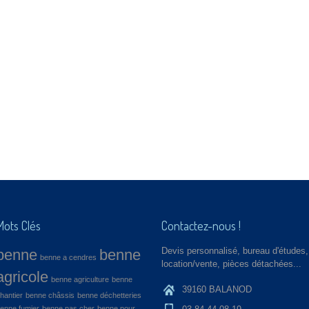
Mots Clés
Contactez-nous !
Devis personnalisé, bureau d'études,
benne
benne
benne a cendres
location/vente, pièces détachées...
agricole
benne agriculture
benne
39160 BALANOD
hantier
benne châssis
benne déchetteries
enne fumier
benne pas cher
benne pour