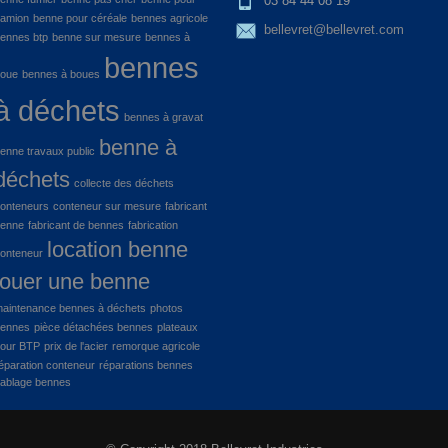
03 84 44 08 19
amion
benne pour céréale
bennes agricole
bellevret@bellevret.com
ennes btp
benne sur mesure
bennes à
bennes
oue
bennes à boues
à déchets
bennes à gravat
benne à
enne travaux public
déchets
collecte des déchets
onteneurs
conteneur sur mesure
fabricant
enne
fabricant de bennes
fabrication
location benne
onteneur
louer une benne
aintenance bennes à déchets
photos
ennes
pièce détachées bennes
plateaux
our BTP
prix de l'acier
remorque agricole
éparation conteneur
réparations bennes
ablage bennes