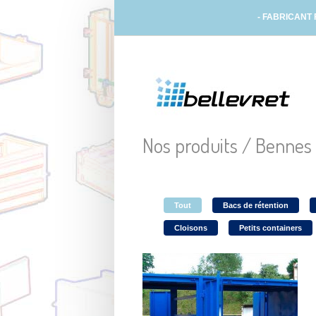
- FABRICANT
Nos produits /
Bennes 
Tout
Bacs de rétention
Cloisons
Petits containers